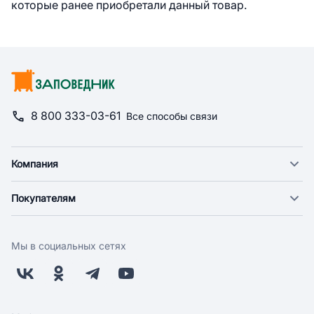
которые ранее приобретали данный товар.
8 800 333-03-61
Все способы связи
Компания
О компании
Покупателям
Новости
Доставка
Фонд "Счастье в дом"
Оплата
Поставщикам
Мы в социальных сетях
Возврат
Арендодателям
Бонусная программа
Заводчикам
Магазины
Контакты
Скидки и акции