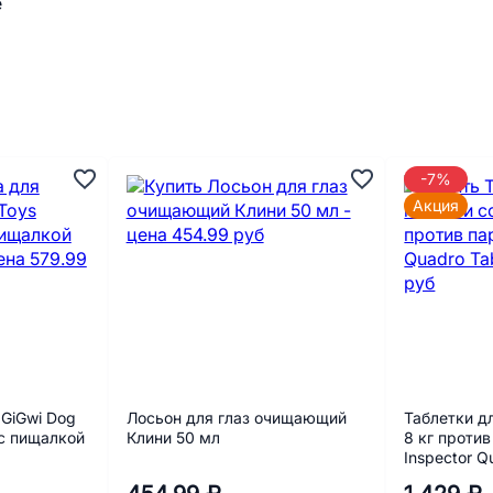
-7%
Акция
GiGwi Dog
Лосьон для глаз очищающий
Таблетки д
 с пищалкой
Клини 50 мл
8 кг проти
Inspector Q