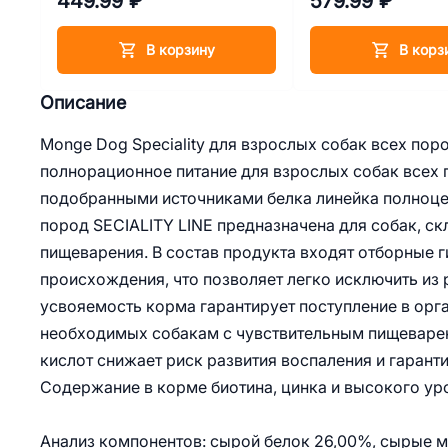
449.99 ₽
579.99 ₽
В корзину
В корз
Описание
Monge Dog Speciality для взрослых собак всех пор
полнорационное питание для взрослых собак всех 
подобранными источниками белка линейка полноце
пород SECIALITY LINE предназначена для собак, с
пищеварения. В состав продукта входят отборные 
происхождения, что позволяет легко исключить из
усвояемость корма гарантирует поступление в орг
необходимых собакам с чувствительным пищеварен
кислот снижает риск развития воспаления и гаран
Содержание в корме биотина, цинка и высокого ур
Анализ компонентов: сырой белок 26,00%, сырые ма