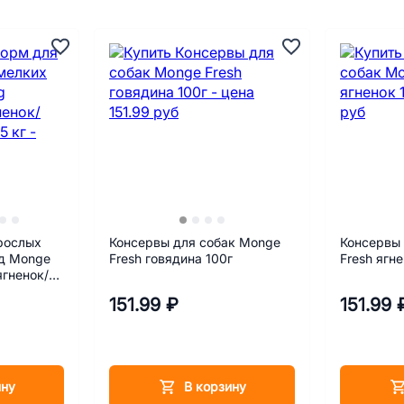
рослых
Консервы для собак Monge
Консервы
од Monge
Fresh говядина 100г
Fresh ягне
ягненок/
кг
151.99 ₽
151.99 
ину
В корзину