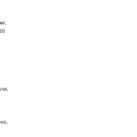
мг,
60
уза,
но,