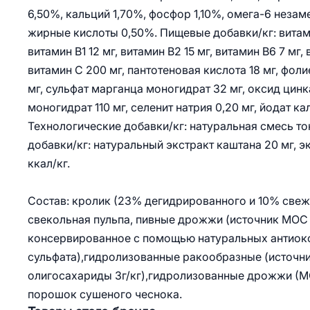
6,50%, кальций 1,70%, фосфор 1,10%, омега-6 нез
жирные кислоты 0,50%. Пищевые добавки/кг: витамин
витамин B1 12 мг, витамин B2 15 мг, витамин В6 7 мг,
витамин C 200 мг, пантотеновая кислота 18 мг, фолие
мг, сульфат марганца моногидрат 32 мг, оксид цинка
моногидрат 110 мг, селенит натрия 0,20 мг, йодат кал
Технологические добавки/кг: натуральная смесь т
добавки/кг: натуральный экстракт каштана 20 мг, э
ккал/кг.
Состав: кролик (23% дегидрированного и 10% свеже
свекольная пульпа, пивные дрожжи (источник МОС 
консервированное с помощью натуральных антиокс
сульфата),гидролизованные ракообразные (источн
олигосахариды 3г/кг),гидролизованные дрожжи (МО
порошок сушеного чеснока.