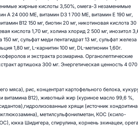
аменимые жирные кислоты 3,50%, омега-3 незаменимые
 А 24 000 МЕ, витамин D3 1 700 МЕ, витамин Е 190 мг,
 витамин B12 150 мг, биотин 20 мг, никотиновая кислота 30 
вая кислота 1,70 мг, холина хлорид 2 500 мг, инозитол 3,
 150 мг, сульфат меди пентагидрат 13 мг, сульфат железа
ьция 1,80 мг, L-карнитин 100 мг, DL-метионин 1,60г.
окоферолов и экстракта розмарина. Органолептические
кстракт артишока 300 мг. Энергетическая ценность 4 070
го мяса), рис, концентрат картофельного белока, кукур
и витамина B12), животный жир (куриное масло 99,6 %,
идантов),гидролизованные хрящи (источник хондоитина
икглюкозамина), метилсульфонилметан, КОС (ксило-
С), юкка Шидигера, спирулина, корнень эхинацеи, орега