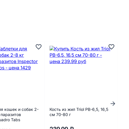
А
ля кошек и собак 2-
Кость из жил Triol PB-6,5, 16,5
Иг
в паразитов
см 70-80 г
WO
uadro Tabs
пет