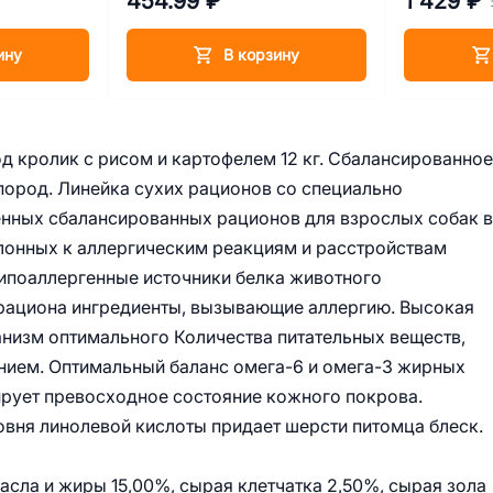
454.99 ₽
1 429 ₽
ину
В корзину
од кролик с рисом и картофелем 12 кг. Сбалансированное
пород. Линейка сухих рационов со специально
нных сбалансированных рационов для взрослых собак 
клонных к аллергическим реакциям и расстройствам
гипоаллергенные источники белка животного
 рациона ингредиенты, вызывающие аллергию. Высокая
анизм оптимального Количества питательных веществ,
ием. Оптимальный баланс омега-6 и омега-3 жирных
тирует превосходное состояние кожного покрова.
овня линолевой кислоты придает шерсти питомца блеск.
сла и жиры 15,00%, сырая клетчатка 2,50%, сырая зола