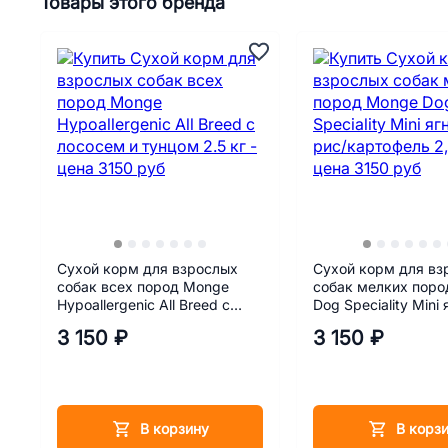
Товары этого бренда
Сухой корм для взрослых
Сухой корм для вз
собак всех пород Monge
собак мелких пор
Hypoallergenic All Breed c
Dog Speciality Mini 
лососем и тунцом 2.5 кг
рис/картофель 2,5 
3 150 ₽
3 150 ₽
В корзину
В корз