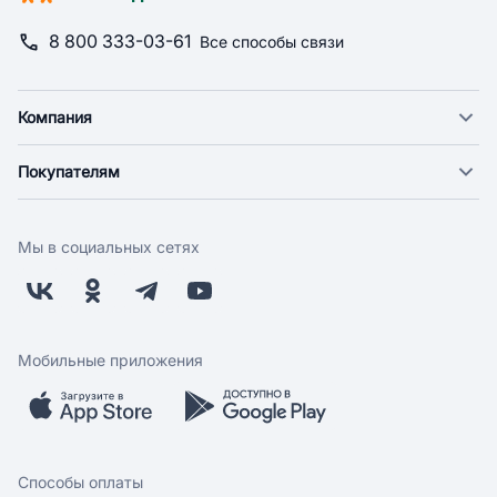
8 800 333-03-61
Все способы связи
Компания
О компании
Покупателям
Новости
Доставка
Фонд "Счастье в дом"
Оплата
Поставщикам
Мы в социальных сетях
Возврат
Арендодателям
Бонусная программа
Заводчикам
Магазины
Контакты
Скидки и акции
Обратная связь
Мобильные приложения
Бренды
Мобильное приложение
Вопрос-ответ
Способы оплаты