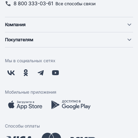
8 800 333-03-61
Все способы связи
Компания
О компании
Покупателям
Новости
Доставка
Фонд "Счастье в дом"
Оплата
Поставщикам
Мы в социальных сетях
Возврат
Арендодателям
Бонусная программа
Заводчикам
Магазины
Контакты
Скидки и акции
Обратная связь
Мобильные приложения
Бренды
Мобильное приложение
Вопрос-ответ
Способы оплаты