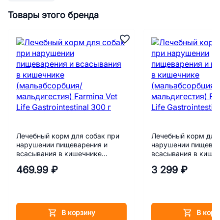
Товары этого бренда
Лечебный корм для собак при
Лечебный корм для
нарушении пищеварения и
нарушении пищевар
всасывания в кишечнике
всасывания в кише
(мальабсорбция/мальдигестия)
(мальабсорбция/ма
469.99 ₽
3 299 ₽
Farmina Vet Life Gastrointestinal
Farmina Vet Life Gast
300 г
кг
В корзину
В корз