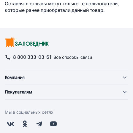
Оставлять отзывы могут только те пользователи,
которые ранее приобретали данный товар.
8 800 333-03-61
Все способы связи
Компания
О компании
Покупателям
Новости
Доставка
Фонд "Счастье в дом"
Оплата
Поставщикам
Мы в социальных сетях
Возврат
Арендодателям
Бонусная программа
Заводчикам
Магазины