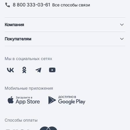
8 800 333-03-61
Все способы связи
Компания
О компании
Покупателям
Новости
Доставка
Фонд "Счастье в дом"
Оплата
Поставщикам
Мы в социальных сетях
Возврат
Арендодателям
Бонусная программа
Заводчикам
Магазины
Контакты
Скидки и акции
Обратная связь
Мобильные приложения
Бренды
Мобильное приложение
Вопрос-ответ
Способы оплаты