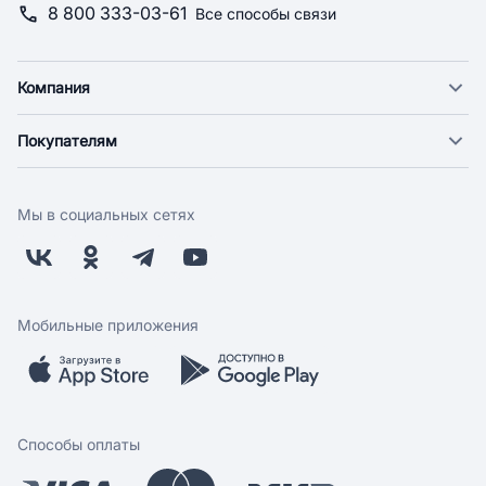
8 800 333-03-61
Все способы связи
Компания
О компании
Покупателям
Новости
Доставка
Фонд "Счастье в дом"
Оплата
Поставщикам
Мы в социальных сетях
Возврат
Арендодателям
Бонусная программа
Заводчикам
Магазины
Контакты
Скидки и акции
Обратная связь
Мобильные приложения
Бренды
Мобильное приложение
Вопрос-ответ
Способы оплаты