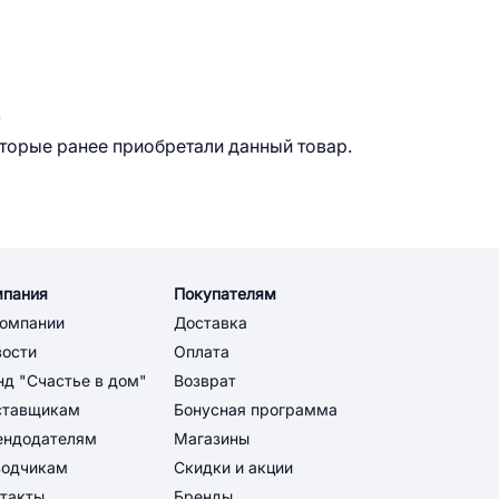
.
оторые ранее приобретали данный товар.
мпания
Покупателям
компании
Доставка
вости
Оплата
д "Счастье в дом"
Возврат
ставщикам
Бонусная программа
ендодателям
Магазины
водчикам
Скидки и акции
такты
Бренды