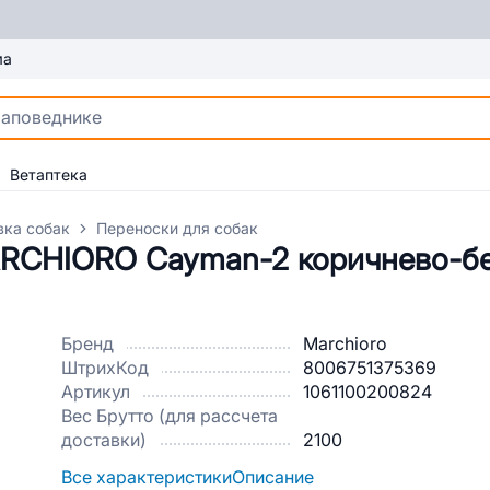
ма
Ветаптека
вка собак
Переноски для собак
ARCHIORO Cayman-2 коричнево-б
Бренд
Marchioro
ШтрихКод
8006751375369
Артикул
1061100200824
Вес Брутто (для рассчета
доставки)
2100
Все характеристики
Описание