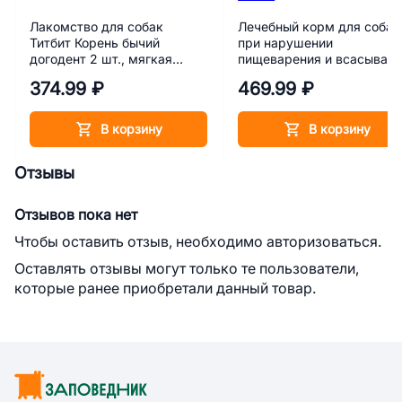
Лакомство для собак
Лечебный корм для собак
Титбит Корень бычий
при нарушении
догодент 2 шт., мягкая
пищеварения и всасыван
упаковка
в кишечнике
374.99 ₽
469.99 ₽
(мальабсорбция/
мальдигестия) Farmina Ve
Life Gastrointestinal 300 г
В корзину
В корзину
Отзывы
Отзывов пока нет
Чтобы оставить отзыв, необходимо авторизоваться.
Оставлять отзывы могут только те пользователи,
которые ранее приобретали данный товар.