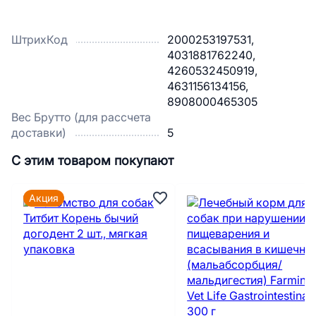
ШтрихКод
2000253197531,
4031881762240,
4260532450919,
4631156134156,
8908000465305
Вес Брутто (для рассчета
доставки)
5
С этим товаром покупают
Акция