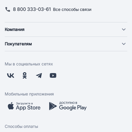
8 800 333-03-61
Все способы связи
Компания
О компании
Покупателям
Новости
Доставка
Фонд "Счастье в дом"
Оплата
Поставщикам
Мы в социальных сетях
Возврат
Арендодателям
Бонусная программа
Заводчикам
Магазины
Контакты
Скидки и акции
Обратная связь
Мобильные приложения
Бренды
Мобильное приложение
Вопрос-ответ
Способы оплаты