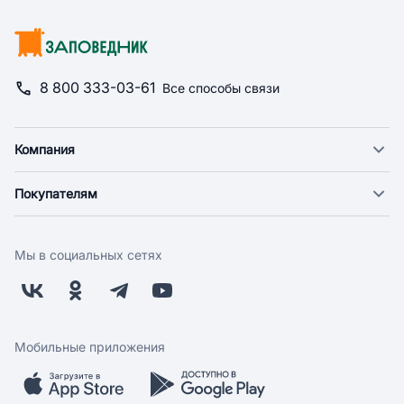
8 800 333-03-61
Все способы связи
Компания
О компании
Покупателям
Новости
Доставка
Фонд "Счастье в дом"
Оплата
Поставщикам
Мы в социальных сетях
Возврат
Арендодателям
Бонусная программа
Заводчикам
Магазины
Контакты
Скидки и акции
Обратная связь
Мобильные приложения
Бренды
Мобильное приложение