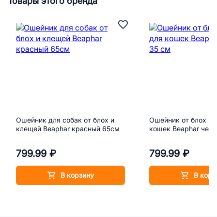
Товары этого бренда
Ошейник для собак от блох и
Ошейник от блох и 
клещей Beaphar красный 65см
кошек Beaphar чер
799.99 ₽
799.99 ₽
В корзину
В корз