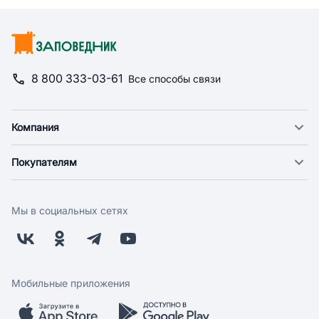
8 800 333-03-61
Все способы связи
Компания
О компании
Покупателям
Новости
Доставка
Фонд "Счастье в дом"
Оплата
Поставщикам
Мы в социальных сетях
Возврат
Арендодателям
Бонусная программа
Заводчикам
Магазины
Контакты
Скидки и акции
Обратная связь
Мобильные приложения
Бренды
Мобильное приложение