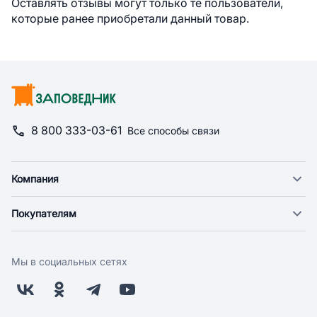
Оставлять отзывы могут только те пользователи,
которые ранее приобретали данный товар.
8 800 333-03-61
Все способы связи
Компания
О компании
Покупателям
Новости
Доставка
Фонд "Счастье в дом"
Оплата
Поставщикам
Мы в социальных сетях
Возврат
Арендодателям
Бонусная программа
Заводчикам
Магазины
Контакты