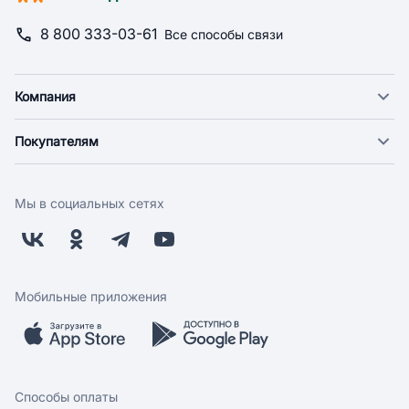
8 800 333-03-61
Все способы связи
Компания
О компании
Покупателям
Новости
Доставка
Фонд "Счастье в дом"
Оплата
Поставщикам
Мы в социальных сетях
Возврат
Арендодателям
Бонусная программа
Заводчикам
Магазины
Контакты
Скидки и акции
Обратная связь
Мобильные приложения
Бренды
Мобильное приложение
Вопрос-ответ
Способы оплаты