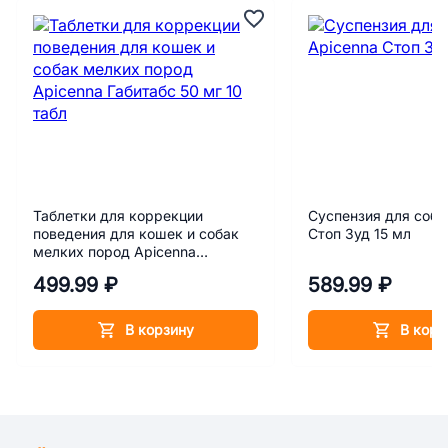
Таблетки для коррекции
Суспензия для соба
поведения для кошек и собак
Стоп Зуд 15 мл
мелких пород Apicenna
Габитабс 50 мг 10 табл
499.99 ₽
589.99 ₽
В корзину
В корз