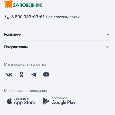
8 800 333-03-61
Все способы связи
Компания
О компании
Покупателям
Новости
Доставка
Фонд "Счастье в дом"
Оплата
Поставщикам
Мы в социальных сетях
Возврат
Арендодателям
Бонусная программа
Заводчикам
Магазины
Контакты
Скидки и акции
Обратная связь
Мобильные приложения
Бренды
Мобильное приложение
Вопрос-ответ