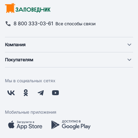
8 800 333-03-61
Все способы связи
Компания
О компании
Покупателям
Новости
Доставка
Фонд "Счастье в дом"
Оплата
Поставщикам
Мы в социальных сетях
Возврат
Арендодателям
Бонусная программа
Заводчикам
Магазины
Контакты
Скидки и акции
Обратная связь
Мобильные приложения
Бренды
Мобильное приложение
Вопрос-ответ